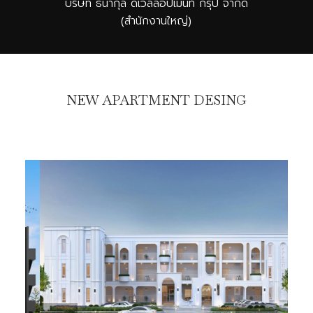
บริษัท ธนากุล ดีเวลลอปเมนท์ กรุ๊ป จำกัด
(สำนักงานใหญ่)
NEW APARTMENT DESING