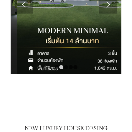
1
2
3
4
5
NEW LUXURY HOUSE DESING